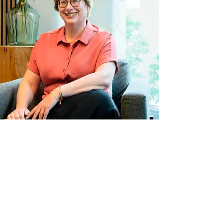
Praktische informatie
Ik werk bij voorkeur op locatie,
maar in overleg zijn er ook andere
mogelijkheden.
Alle activiteiten zijn interactief en
praktisch gericht, met direct
toepasbare adviezen en
interventies.