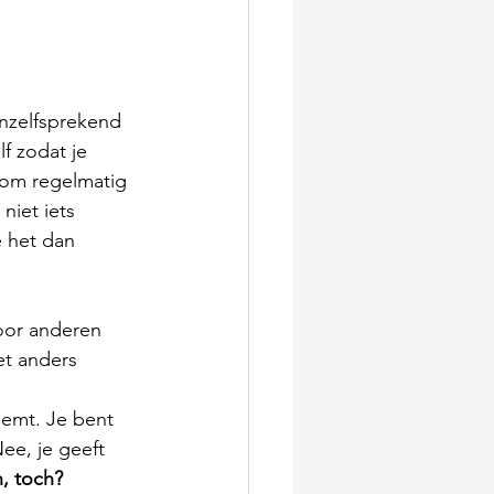
anzelfsprekend 
lf zodat je 
 om regelmatig 
niet iets 
e het dan 
voor anderen 
et anders 
eemt. Je bent 
Nee, je geeft 
, toch?