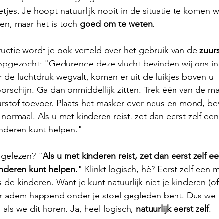
tjes. Je hoopt natuurlijk nooit in de situatie te komen wa
n, maar het is toch 
goed om te weten
. 
tructie wordt je ook verteld over het gebruik van de 
zuurs
 opgezocht: "Gedurende deze vlucht bevinden wij ons in
de luchtdruk wegvalt, komen er uit de luikjes boven u 
orschijn. Ga dan onmiddellijk zitten. Trek één van de ma
urstof toevoer. Plaats het masker over neus en mond, be
rmaal. Als u met kinderen reist, zet dan eerst zelf ee
inderen kunt helpen."
n gelezen? "
Als u met kinderen reist, zet dan eerst zelf 
inderen kunt helpen.
"
Klinkt logisch, hè? Eerst zelf een 
de kinderen. Want je kunt natuurlijk niet je kinderen (o
aar adem happend onder je stoel gegleden bent. Dus we 
als we dit horen. Ja, heel logisch, 
natuurlijk eerst zelf
. 