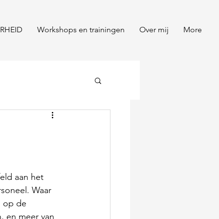
RHEID
Workshops en trainingen
Over mij
More
eld aan het 
rsoneel. Waar 
n op de 
, en meer van 