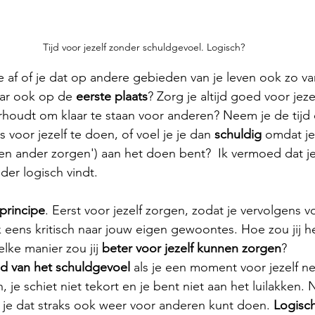
Tijd voor jezelf zonder schuldgevoel. Logisch?
 af of je dat op andere gebieden van je leven ook zo v
daar ook op de 
eerste plaats
? Zorg je altijd goed voor jeze
houdt om klaar te staan voor anderen? Neem je de tijd
 voor jezelf te doen, of voel je je dan 
schuldig
 omdat je 
 een ander zorgen') aan het doen bent?  Ik vermoed dat j
er logisch vindt. 
principe
. Eerst voor jezelf zorgen, zodat je vervolgens 
k eens kritisch naar jouw eigen gewoontes. Hoe zou jij h
ke manier zou jij 
beter voor jezelf kunnen zorgen
? 
id van het schuldgevoel
 als je een moment voor jezelf n
, je schiet niet tekort en je bent niet aan het luilakken. 
at je dat straks ook weer voor anderen kunt doen. 
Logisch