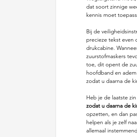
dat soort zinnige wee
kennis moet toepasse
Bij de veiligheidsins
precieze tekst even
drukcabine. Wanneer 
zuurstofmaskers tevo
toe, dit opent de zu
hoofdband en adem no
zodat u daarna de k
Heb je de laatste zi
zodat u daarna de k
opzetten, en dan pas 
helpen als je zelf n
allemaal instemmend 