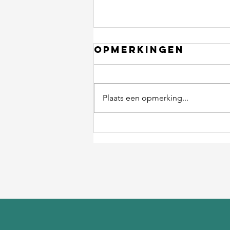
Opmerkingen
Plaats een opmerking...
Ik mis de
belangrijkste
tip