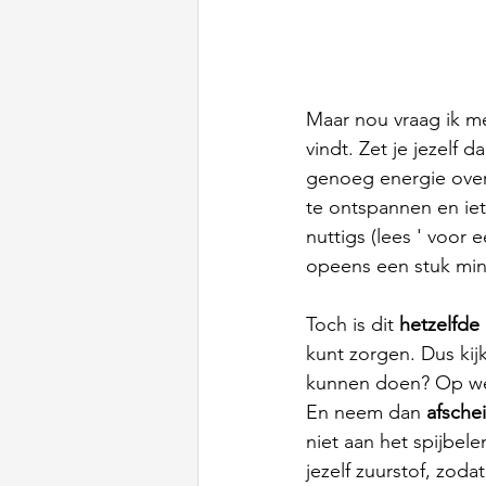
Maar nou vraag ik me
vindt. Zet je jezelf 
genoeg energie over
te ontspannen en iets
nuttigs (lees ' voor
opeens een stuk mind
Toch is dit 
hetzelfde 
kunt zorgen. Dus kij
kunnen doen? Op wel
En neem dan 
afsche
niet aan het spijbelen
jezelf zuurstof, zod