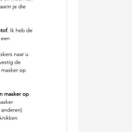
arin je die 
tof
. Ik heb de 
 een 
skers naar u 
vestig de 
n masker op 
een masker op 
masker 
f anderen) 
knikken 