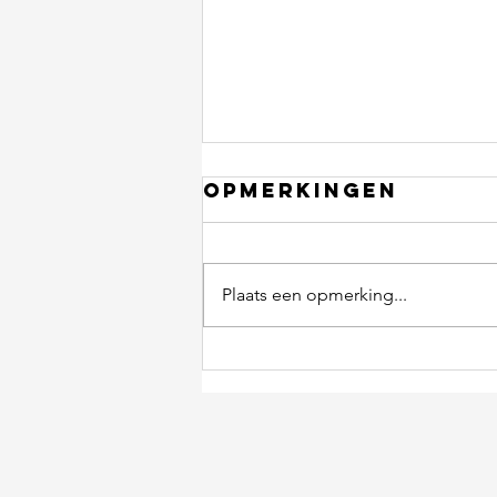
Opmerkingen
Plaats een opmerking...
Ik mis de
belangrijkste
tip