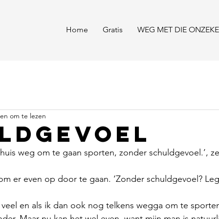
Home
Gratis
WEG MET DIE ONZEKE
en om te lezen
ldgevoel
thuis weg om te gaan sporten, zonder schuldgevoel.’, ze
n om er even op door te gaan. ‘Zonder schuldgevoel? Leg 
t veel en als ik dan ook nog telkens wegga om te sporten
er. Maar nu kan het wel even, want mijn man is natuurlij