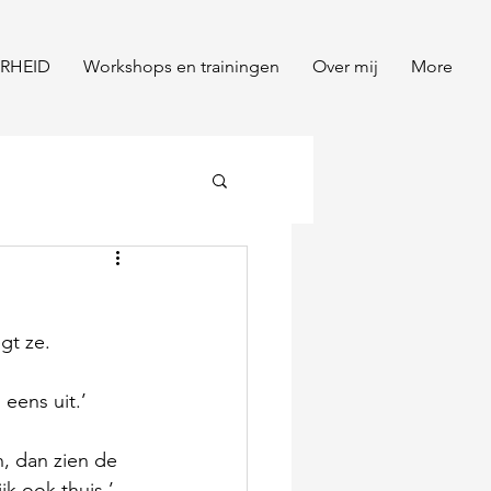
RHEID
Workshops en trainingen
Over mij
More
gt ze.
eens uit.’
, dan zien de 
k ook thuis.’