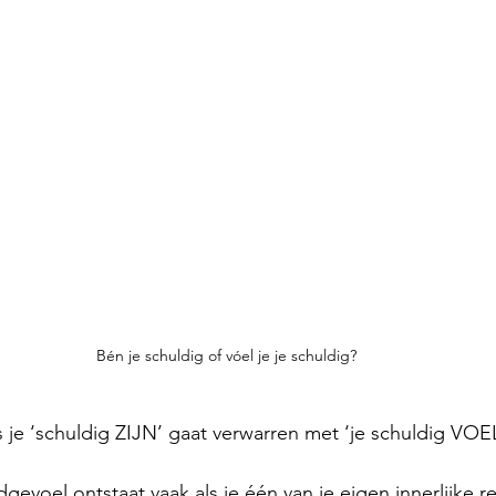
Bén je schuldig of vóel je je schuldig?
s je ‘schuldig ZIJN’ gaat verwarren met ‘je schuldig VOE
gevoel ontstaat vaak als je één van je eigen innerlijke r