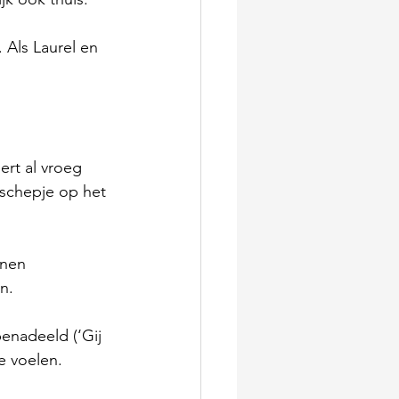
 Als Laurel en 
ert al vroeg 
 schepje op het 
nnen 
n.
enadeeld (‘Gij 
te voelen.