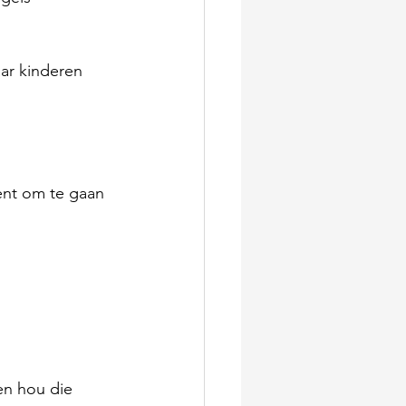
aar kinderen 
ent om te gaan 
en hou die 