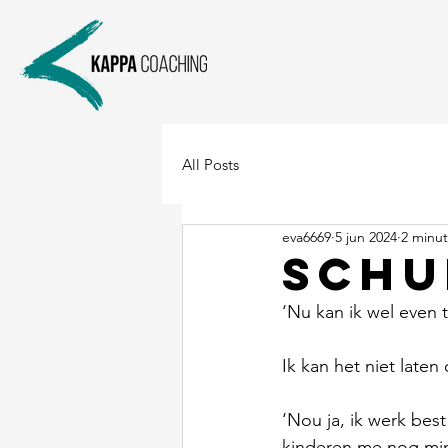
All Posts
eva6669
5 jun 2024
2 minut
schu
‘Nu kan ik wel even 
Ik kan het niet late
‘Nou ja, ik werk bes
kinderen me nog mind