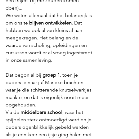
een traject bij me zouden komen 
doen)...
We weten allemaal dat het belangrijk is 
om ons te 
blijven ontwikkelen
. Dat 
hebben we ook al van kleins af aan 
meegekregen. Het belang en de 
waarde van scholing, opleidingen en 
cursussen wordt er al vroeg ingestampt 
in onze samenleving. 
Dat begon al bij 
groep 1
, toen je 
ouders je naar juf Marieke brachten 
waar je die schitterende knutselwerkjes 
maakte, en dat is eigenlijk nooit meer 
opgehouden. 
Via de 
middelbare school
, waar het 
spijbelen sterk ontmoedigd werd en je 
ouders ogenblikkelijk gebeld werden 
als je een keer een ijsje ging halen met 