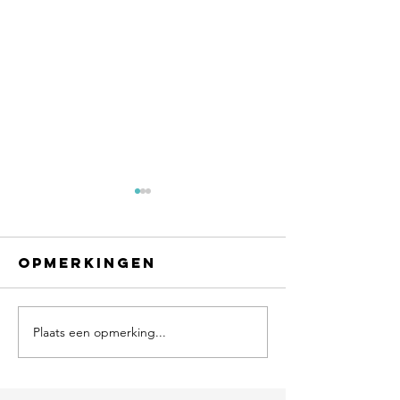
Opmerkingen
Plaats een opmerking...
Een dur
schuldgevoel
fout