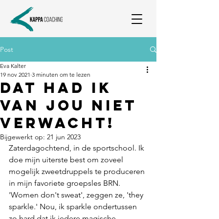
Post
Eva Kalter
19 nov 2021
3 minuten om te lezen
Dat had ik
van jou niet
verwacht!
Bijgewerkt op:
21 jun 2023
Zaterdagochtend, in de sportschool. Ik 
doe mijn uiterste best om zoveel 
mogelijk zweetdruppels te produceren 
in mijn favoriete groepsles BRN. 
'Women don't sweat', zeggen ze, 'they 
sparkle.' Nou, ik sparkle ondertussen 
zo hard dat ik iedere magische 