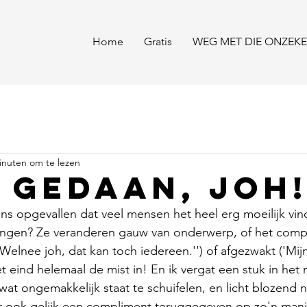
Home
Gratis
WEG MET DIE ONZEKE
inuten om te lezen
 gedaan, joh
ens opgevallen dat veel mensen het heel erg moeilijk vi
angen? Ze veranderen gauw van onderwerp, of het comp
Welnee joh, dat kan toch iedereen.'') of afgezwakt ('Mij
t eind helemaal de mist in! En ik vergat een stuk in het 
 wat ongemakkelijk staat te schuifelen, en licht blozend 
er ook gelijk een compliment teruggegeven op zo'n mani