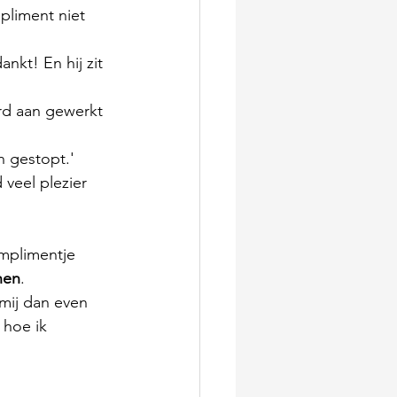
pliment niet 
nkt! En hij zit 
rd aan gewerkt 
n gestopt.'
 veel plezier 
omplimentje 
nen
.
mij dan even 
 hoe ik 