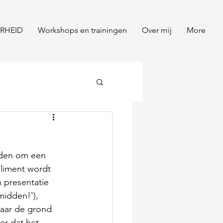
RHEID
Workshops en trainingen
Over mij
More
!
nden om een 
liment wordt 
n presentatie 
midden!'), 
naar de grond 
er dat het 