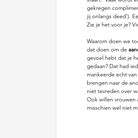
gekregen compliment
jij onlangs deed'). E
Zie je het voor je? V
Waarom doen we toch
dat doen om de 
aan
gevoel hebt dat je h
gedaan? Dat had iede
mankeerde echt van a
brengen naar de ander
niet tevreden over w
Ook willen vrouwen 
misschien wel niet 