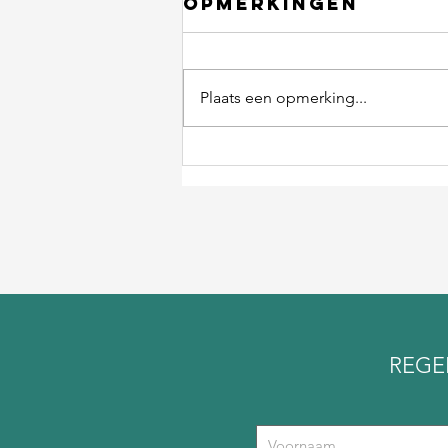
Opmerkingen
Plaats een opmerking...
Ik mis de
belangrijkste
tip
REGE