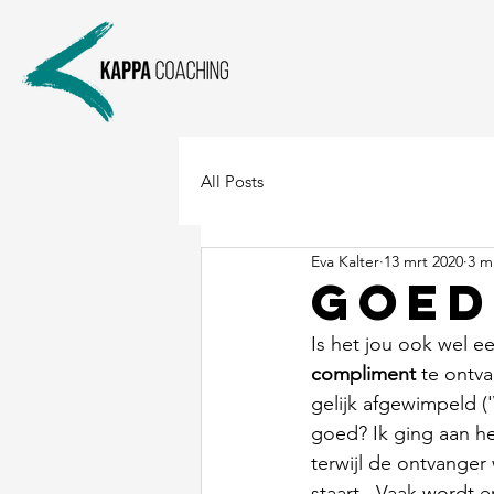
All Posts
Eva Kalter
13 mrt 2020
3 m
Goed
Is het jou ook wel e
compliment
 te ontv
gelijk afgewimpeld ('
goed? Ik ging aan he
terwijl de ontvanger
staart.  Vaak wordt 