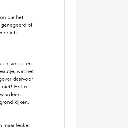
on die het 
 genegeerd of 
eer iets 
 een simpel en 
autje, wat het 
gever daarvoor 
niet! Het is 
 waardeert.
grond kijken, 
n maar leuker 