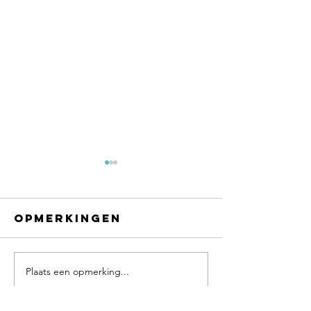
Opmerkingen
Plaats een opmerking...
Een dur
schuldgevoel
fout