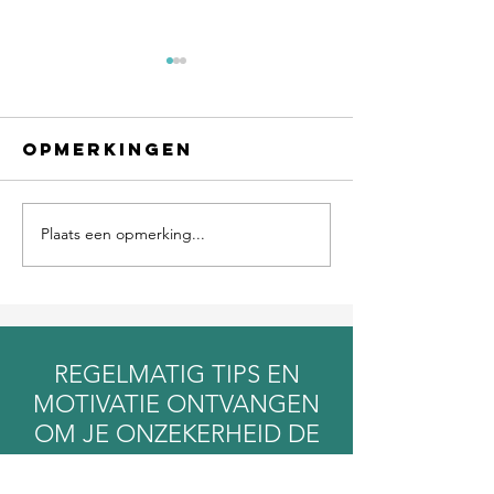
Opmerkingen
Plaats een opmerking...
Een dur
schuldgevoel
fout
REGELMATIG TIPS EN
MOTIVATIE ONTVANGEN
OM JE ONZEKERHEID DE
BAAS TE WORDEN?