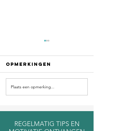
Opmerkingen
Plaats een opmerking...
Een dur
schuldgevoel
fout
REGELMATIG TIPS EN