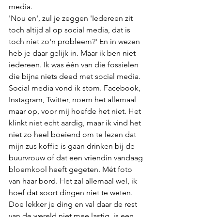
media. 
'Nou en', zul je zeggen 'Iedereen zit 
toch altijd al op social media, dat is 
toch niet zo'n probleem?' En in wezen 
heb je daar gelijk in. Maar ik ben niet 
iedereen. Ik was één van die fossielen 
die bijna niets deed met social media. 
Social media vond ik stom. Facebook, 
Instagram, Twitter, noem het allemaal 
maar op, voor mij hoefde het niet. Het 
klinkt niet echt aardig, maar ik vind het 
niet zo heel boeiend om te lezen dat 
mijn zus koffie is gaan drinken bij de 
buurvrouw of dat een vriendin vandaag 
bloemkool heeft gegeten. Mét foto 
van haar bord. Het zal allemaal wel, ik 
hoef dat soort dingen niet te weten. 
Doe lekker je ding en val daar de rest 
van de wereld niet mee lastig, is een 